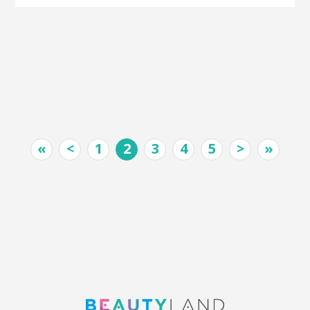
«
<
1
2
3
4
5
>
»